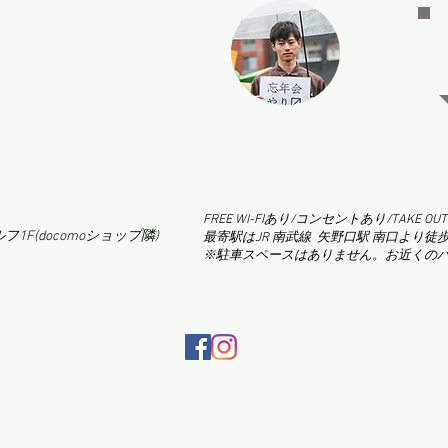
FREE WI-FIあり/コンセントあり/TAKE OU
1F(docomoショップ隣)
最寄駅はJR 南武線 矢野口駅 南口より徒
※駐車スペースはありません。お近くの