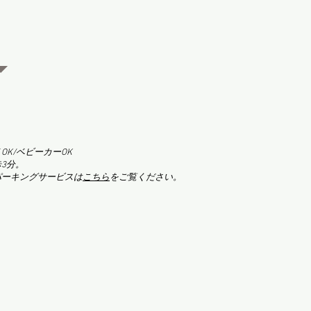
T OK/ベビーカーOK
歩3分。
パーキングサービスは
こちら
をご覧ください。