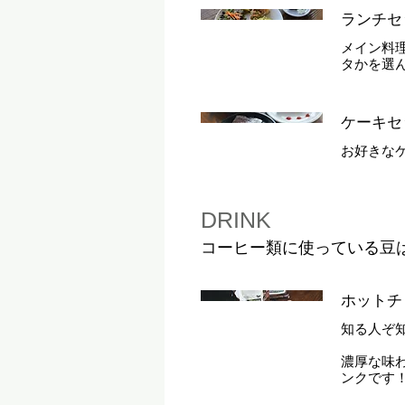
ランチセ
メイン料
タかを選
ケーキセ
お好きな
DRINK
コーヒー類に使っている豆
ホットチ
知る人ぞ
濃厚な味
ンクです