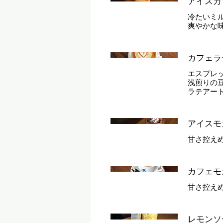
アイスカ
冷たいミ
爽やかな
カフェラ
エスプレ
浅煎りの
ラテアー
アイスモ
甘さ控え
カフェモ
甘さ控え
レモンソ