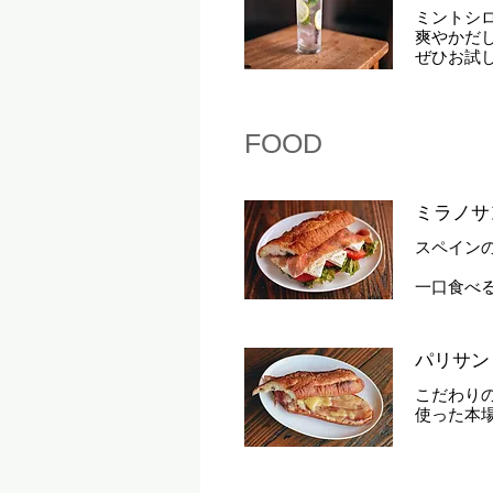
ミントシ
爽やかだ
ぜひお試
FOOD
ミラノサ
スペイン
一口食べ
パリサン
こだわり
使った本