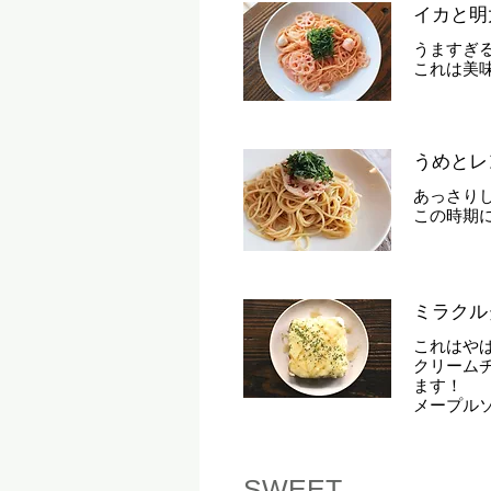
イカと明
うますぎ
これは美
うめとレ
あっさり
この時期
ミラクル
これはや
クリーム
ます！
メープル
SWEET