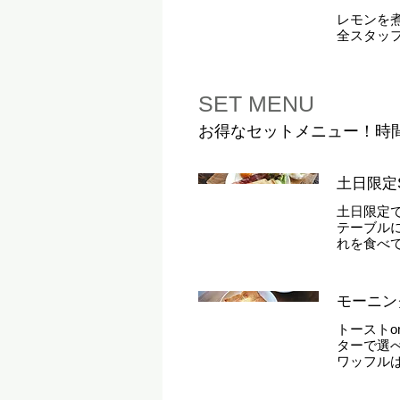
レモンを
全スタッ
SET MENU
お得なセットメニュー！時
土日限定
土日限定
テーブル
れを食べ
モーニン
トースト
ターで選
ワッフル