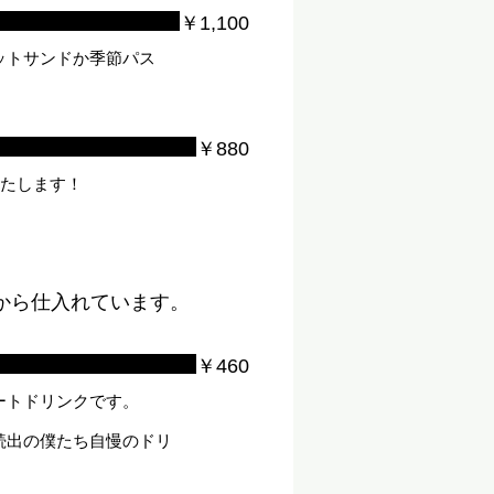
￥1,100
ットサンドか季節パス
￥880
いたします！
から仕入れています。
￥460
ートドリンクです。
続出の僕たち自慢のドリ