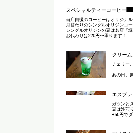
スペシャルティーコーヒー
当店自慢のコーヒーはオリジナル
月替わりのシングルオリジンコー
シングルオリジンの豆は名店『堀
お代わりは220円〜承ります！
クリーム
チェリー
あの日、
エスプレ
ガツンと
豆は浅煎
+50円で